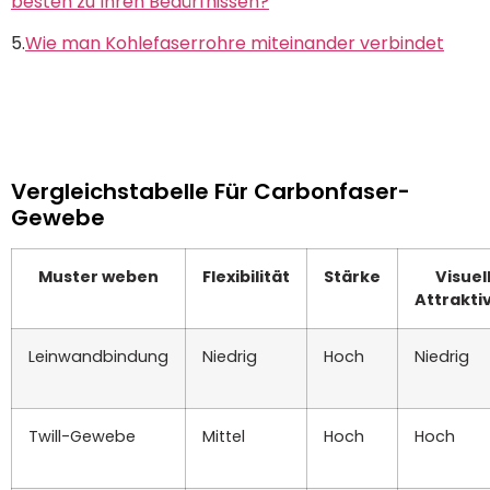
besten zu Ihren Bedürfnissen?
5.
Wie man Kohlefaserrohre miteinander verbindet
Vergleichstabelle Für Carbonfaser-
Gewebe
Muster weben
Flexibilität
Stärke
Visuel
Attraktiv
Leinwandbindung
Niedrig
Hoch
Niedrig
Twill-Gewebe
Mittel
Hoch
Hoch