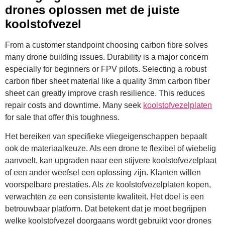
drones oplossen met de juiste
koolstofvezel
From a customer standpoint choosing carbon fibre solves
many drone building issues. Durability is a major concern
especially for beginners or FPV pilots. Selecting a robust
carbon fiber sheet material like a quality 3mm carbon fiber
sheet can greatly improve crash resilience. This reduces
repair costs and downtime. Many seek
koolstofvezelplaten
for sale that offer this toughness.
Het bereiken van specifieke vliegeigenschappen bepaalt
ook de materiaalkeuze. Als een drone te flexibel of wiebelig
aanvoelt, kan upgraden naar een stijvere koolstofvezelplaat
of een ander weefsel een oplossing zijn. Klanten willen
voorspelbare prestaties. Als ze koolstofvezelplaten kopen,
verwachten ze een consistente kwaliteit. Het doel is een
betrouwbaar platform. Dat betekent dat je moet begrijpen
welke koolstofvezel doorgaans wordt gebruikt voor drones