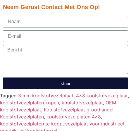
Neem Gerust Contact Met Ons Op!
stuur
Tagged
3 mm koolstofvezelplaat
,
4x8 koolstofvezelplaat
,
koolstofvezelplaten kopen
,
koolstofvezelplaat
,
OEM
koolstofvezelplaat
,
Koolstofvezelplaat groothandel
,
Koolstofvezelplaten
,
koolstofvezelplaten 4x8
,
koolstofvezelplaten te koop
,
vezelplaat voor industrieel
gebruik
,
vel koolstofvezel