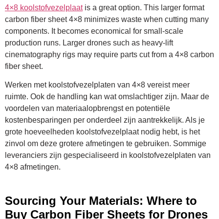
4×8 koolstofvezelplaat
is a great option. This larger format
carbon fiber sheet 4×8 minimizes waste when cutting many
components. It becomes economical for small-scale
production runs. Larger drones such as heavy-lift
cinematography rigs may require parts cut from a 4×8 carbon
fiber sheet.
Werken met koolstofvezelplaten van 4×8 vereist meer
ruimte. Ook de handling kan wat omslachtiger zijn. Maar de
voordelen van materiaalopbrengst en potentiële
kostenbesparingen per onderdeel zijn aantrekkelijk. Als je
grote hoeveelheden koolstofvezelplaat nodig hebt, is het
zinvol om deze grotere afmetingen te gebruiken. Sommige
leveranciers zijn gespecialiseerd in koolstofvezelplaten van
4×8 afmetingen.
Sourcing Your Materials: Where to
Buy Carbon Fiber Sheets for Drones