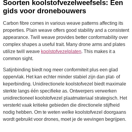
Soorten koolstofvezelweefsels: Een
gids voor dronebouwers
Carbon fibre comes in various weave patterns affecting its
properties. Plain weave offers good stability and a consistent
appearance. Twill weave provides better conformability over
complex shapes a useful trait. Many drone arms and plates
utilize twill weave
koolstofvezelplaten
. This makes it a
common sight.
Satijnbinding biedt nog meer conformiteit plus een glad
oppervlak. Het kan echter minder stabiel zijn dan plat- of
keperbinding. Unidirectionele koolstofvezel biedt maximale
sterkte langs één specifieke as. Ontwerpers verwerken
unidirectioneel koolstofvezel plaatmateriaal strategisch. Het
versterkt vaak kritieke gebieden die directionele stijfheid
nodig hebben. Om te weten welke koolstofvezel doorgaans
wordt gebruikt voor drones, moet je de wevingen begrijpen.