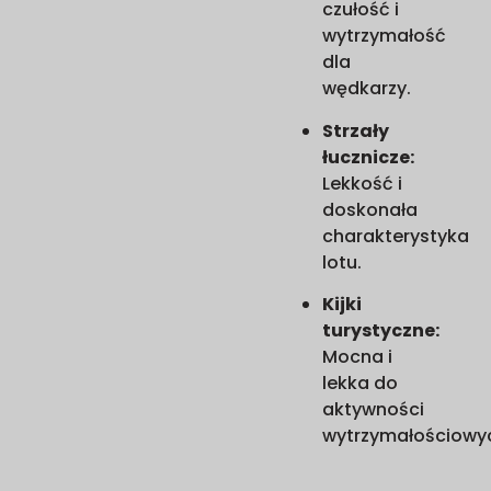
czułość i
wytrzymałość
dla
wędkarzy.
Strzały
łucznicze:
Lekkość i
doskonała
charakterystyka
lotu.
Kijki
turystyczne:
Mocna i
lekka do
aktywności
wytrzymałościowy