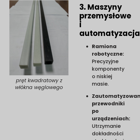
3. Maszyny
przemysłowe
i
automatyzacj
Ramiona
robotyczne:
Precyzyjne
komponenty
o niskiej
pręt kwadratowy z
masie.
włókna węglowego
Zautomatyzowa
przewodniki
po
urządzeniach:
Utrzymanie
dokładności