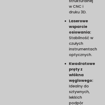
strukturalnej
w CNC i
druku 3D.
Laserowe
wsparcie
osiowania:
Stabilność w
czułych
instrumentach
optycznych.
Kwadratowe
pręty z
włókna
węglowego:
Idealny do
sztywnych,
lekkich
podpór