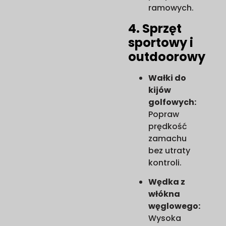
ramowych.
4. Sprzęt
sportowy i
outdoorowy
Wałki do
kijów
golfowych:
Popraw
prędkość
zamachu
bez utraty
kontroli.
Wędka z
włókna
węglowego:
Wysoka