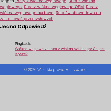
Tagged
Pręty z włókna węglowego
,
Rura z włókna
węglowego
,
Rura z włókna węglowego OEM
,
Rura z
włókna węglowego hurtowo
,
Rura światłowodowa do
zastosowań przemysłowych
Jedna Odpowiedź
Pingback:
Włókno węglowe vs. rura z włókna szklanego: Co jest
lepsze?
© 2026 Wszelkie prawa zastrzeżone.