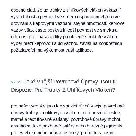
obecně platí, že ud
trubky z uhlíkových vláken
vykazují
vyšší tuhost a pevnost ve směru uspořádání vláken ve
srovnání s keprovými vazbami stejné hmotnosti. keprové
vazby však často poskytují lepší pevnost ve smyku a
odolnost proti nárazu díky propletené struktuře vláken.
výběr mezi keprovou a ud vazbou závisí na konkrétních
požadavcích na výkonnost vaší aplikace.
Jaké Vnější Povrchové Úpravy Jsou K
Dispozici Pro Trubky Z Uhlíkových Vláken?
pro naše výrobky jsou k dispozici různé vnější povrchové
úpravy
trubky z uhlíkových vláken
. patří mezi ně lesklé,
matné a texturované varianty. povrchové úpravy mohou
obsahovat také bezbarvé nátěry nebo barevné pigmenty
pro estetické nebo ochranné účely. proberte s naším