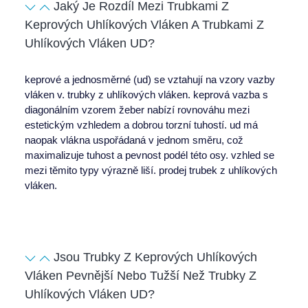
Jaký Je Rozdíl Mezi Trubkami Z
Keprových Uhlíkových Vláken A Trubkami Z
Uhlíkových Vláken UD?
keprové a jednosměrné (ud) se vztahují na vzory vazby
vláken v.
trubky z uhlíkových vláken
. keprová vazba s
diagonálním vzorem žeber nabízí rovnováhu mezi
estetickým vzhledem a dobrou torzní tuhostí. ud má
naopak vlákna uspořádaná v jednom směru, což
maximalizuje tuhost a pevnost podél této osy. vzhled se
mezi těmito typy výrazně liší.
prodej trubek z uhlíkových
vláken
.
Jsou Trubky Z Keprových Uhlíkových
Vláken Pevnější Nebo Tužší Než Trubky Z
Uhlíkových Vláken UD?