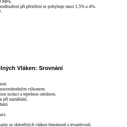
00 MPa.
dloužení při přetržení se pohybuje mezi 1,5% a 4%.
³.
elných Vláken: Srovnání
ost.
ky pozoruhodným výkonem.
ou izolaci a tepelnou odolnost.
tu při namáhání.
hání.
aci.
nty ze skleněných vláken hmotností a trvanlivostí.