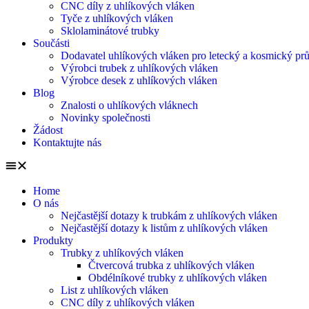
CNC díly z uhlíkových vláken
Tyče z uhlíkových vláken
Sklolaminátové trubky
Součásti
Dodavatel uhlíkových vláken pro letecký a kosmický pr
Výrobci trubek z uhlíkových vláken
Výrobce desek z uhlíkových vláken
Blog
Znalosti o uhlíkových vláknech
Novinky společnosti
Žádost
Kontaktujte nás
Home
O nás
Nejčastější dotazy k trubkám z uhlíkových vláken
Nejčastější dotazy k listům z uhlíkových vláken
Produkty
Trubky z uhlíkových vláken
Čtvercová trubka z uhlíkových vláken
Obdélníkové trubky z uhlíkových vláken
List z uhlíkových vláken
CNC díly z uhlíkových vláken