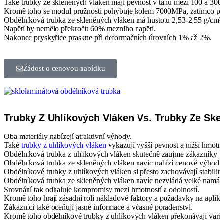
Také trubky ze skleněných vláken mají pevnost v tahu mezi 100 a 3
Kromě toho se modul pružnosti pohybuje kolem 7000MPa, zatímco pro
Obdélníková trubka ze skleněných vláken má hustotu 2,53-2,55 g/cm
Napětí by nemělo překročit 60% mezního napětí.
Nakonec pryskyřice praskne při deformačních úrovních 1% až 2%.
Žádost o cenovou nabídku
Trubky Z Uhlíkových Vláken Vs. Trubky Ze Sk
Oba materiály nabízejí atraktivní výhody.
Také
trubky z uhlíkových vláken
vykazují vyšší pevnost a nižší hmotn
Obdélníková trubka z uhlíkových vláken skutečně zaujme zákazní
Obdélníková trubka ze skleněných vláken navíc nabízí cenově výhodn
Obdélníkové trubky z uhlíkových vláken si přesto zachovávají stabili
Obdélníková trubka ze skleněných vláken navíc nezvládá velké namá
Srovnání tak odhaluje kompromisy mezi hmotností a odolností.
Kromě toho hrají zásadní roli nákladové faktory a požadavky na aplik
Zákazníci také oceňují jasné informace a včasné poradenství.
Kromě toho obdélníkové trubky z uhlíkových vláken překonávají varia