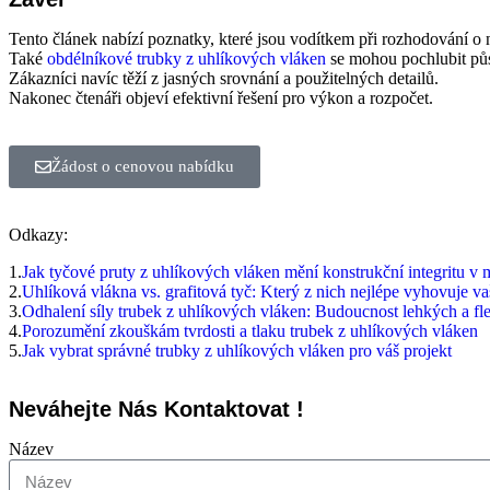
Tento článek nabízí poznatky, které jsou vodítkem při rozhodování o
Také
obdélníkové trubky z uhlíkových vláken
se mohou pochlubit půs
Zákazníci navíc těží z jasných srovnání a použitelných detailů.
Nakonec čtenáři objeví efektivní řešení pro výkon a rozpočet.
Žádost o cenovou nabídku
Odkazy:
1.
Jak tyčové pruty z uhlíkových vláken mění konstrukční integritu v 
2.
Uhlíková vlákna vs. grafitová tyč: Který z nich nejlépe vyhovuje v
3.
Odhalení síly trubek z uhlíkových vláken: Budoucnost lehkých a fle
4.
Porozumění zkouškám tvrdosti a tlaku trubek z uhlíkových vláken
5.
Jak vybrat správné trubky z uhlíkových vláken pro váš projekt
Neváhejte Nás Kontaktovat !
Název