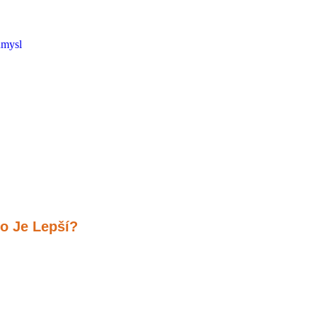
ůmysl
o Je Lepší?