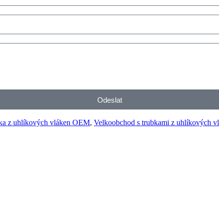
Odeslat
ka z uhlíkových vláken OEM
,
Velkoobchod s trubkami z uhlíkových v