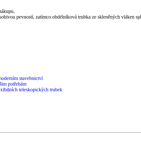
 nákupu.
obivou pevností, zatímco obdélníková trubka ze skleněných vláken sp
moderním stavebnictví
ašim potřebám
xibilních teleskopických trubek