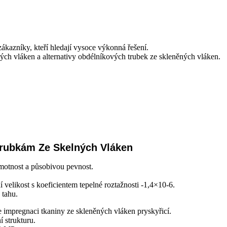
ákazníky, kteří hledají vysoce výkonná řešení.
vých vláken a alternativy obdélníkových trubek ze skleněných vláken.
Trubkám Ze Skelných Vláken
motnost a působivou pevnost.
 velikost s koeficientem tepelné roztažnosti -1,4×10-6.
 tahu.
impregnaci tkaniny ze skleněných vláken pryskyřicí.
í strukturu.