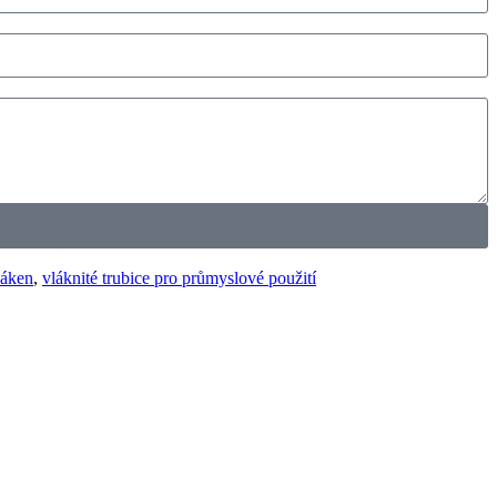
láken
,
vláknité trubice pro průmyslové použití