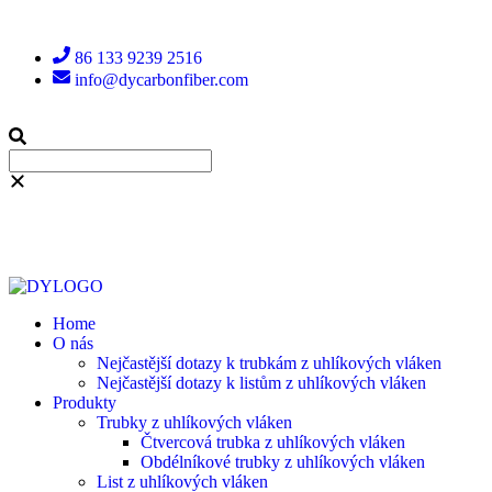
86 133 9239 2516
info@dycarbonfiber.com
Home
O nás
Nejčastější dotazy k trubkám z uhlíkových vláken
Nejčastější dotazy k listům z uhlíkových vláken
Produkty
Trubky z uhlíkových vláken
Čtvercová trubka z uhlíkových vláken
Obdélníkové trubky z uhlíkových vláken
List z uhlíkových vláken