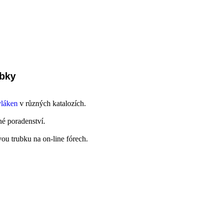
ubky
vláken
v různých katalozích.
é poradenství.
vou trubku na on-line fórech.