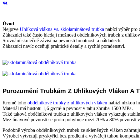
Úvod
Nejprve
Uhlíková vlákna vs. sklolaminátová trubka
nabízí výběr pro z
Zákazníci také často hledají možnosti obdélníkových trubek z uhlíko
Srovnání skutečně závisí na pevnosti hmotnosti a nákladech.
Zákazníci navíc oceňují praktické detaily a rychlé poradenství.
Porozumění Trubkám Z Uhlíkových Vláken A 
Kromě toho
obdélníkové trubky z uhlíkových vláken
nabízí nízkou h
Materiál má hustotu 1,6 g/cm³ a pevnost v tahu zhruba 1500 MPa.
Také taková obdélníková trubka z uhlíkových vláken vykazuje stabilní
Mez únavové pevnosti se proto pohybuje mezi 70% a 80% pevnosti v
Podobně výroba obdélníkových trubek ze skleněných vláken zahrnuje 
Výrobci vytvrzují pryskyřici bez prodlení a vytvářejí tuhou kompozitn