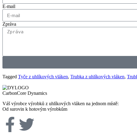
E-mail
Zpráva
Tagged
Tyče z uhlíkových vláken
,
Trubka z uhlíkových vláken
,
Trub
CarbonCore Dynamics
Váš výrobce výrobků z uhlíkových vláken na jednom místě:
Od surovin k hotovým výrobkům