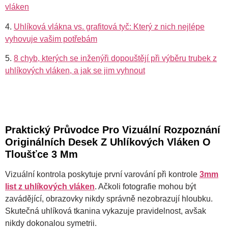
vláken
4.
Uhlíková vlákna vs. grafitová tyč: Který z nich nejlépe
vyhovuje vašim potřebám
5.
8 chyb, kterých se inženýři dopouštějí při výběru trubek z
uhlíkových vláken, a jak se jim vyhnout
Praktický Průvodce Pro Vizuální Rozpoznání
Originálních Desek Z Uhlíkových Vláken O
Tloušťce 3 Mm
Vizuální kontrola poskytuje první varování při kontrole
3mm
list z uhlíkových vláken
. Ačkoli fotografie mohou být
zavádějící, obrazovky nikdy správně nezobrazují hloubku.
Skutečná uhlíková tkanina vykazuje pravidelnost, avšak
nikdy dokonalou symetrii.