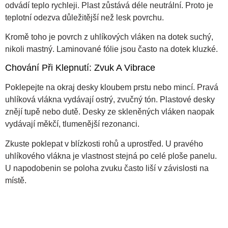
odvádí teplo rychleji. Plast zůstává déle neutrální. Proto je
teplotní odezva důležitější než lesk povrchu.
Kromě toho je povrch z uhlíkových vláken na dotek suchý,
nikoli mastný. Laminované fólie jsou často na dotek kluzké.
Chování Při Klepnutí: Zvuk A Vibrace
Poklepejte na okraj desky kloubem prstu nebo mincí. Pravá
uhlíková vlákna vydávají ostrý, zvučný tón. Plastové desky
znějí tupě nebo dutě. Desky ze skleněných vláken naopak
vydávají měkčí, tlumenější rezonanci.
Zkuste poklepat v blízkosti rohů a uprostřed. U pravého
uhlíkového vlákna je vlastnost stejná po celé ploše panelu.
U napodobenin se poloha zvuku často liší v závislosti na
místě.