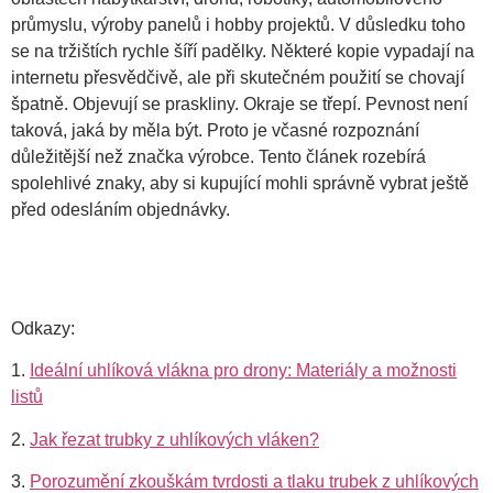
průmyslu, výroby panelů i hobby projektů. V důsledku toho
se na tržištích rychle šíří padělky. Některé kopie vypadají na
internetu přesvědčivě, ale při skutečném použití se chovají
špatně. Objevují se praskliny. Okraje se třepí. Pevnost není
taková, jaká by měla být. Proto je včasné rozpoznání
důležitější než značka výrobce. Tento článek rozebírá
spolehlivé znaky, aby si kupující mohli správně vybrat ještě
před odesláním objednávky.
Odkazy:
1.
Ideální uhlíková vlákna pro drony: Materiály a možnosti
listů
2.
Jak řezat trubky z uhlíkových vláken?
3.
Porozumění zkouškám tvrdosti a tlaku trubek z uhlíkových