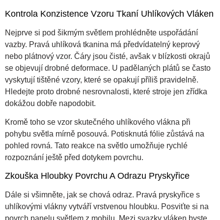
Kontrola Konzistence Vzoru Tkaní Uhlíkových Vláken
Nejprve si pod šikmým světlem prohlédněte uspořádání
vazby. Pravá uhlíková tkanina má předvídatelný keprový
nebo plátnový vzor. Čáry jsou čisté, avšak v blízkosti okrajů
se objevují drobné deformace. U padělaných plátů se často
vyskytují tištěné vzory, které se opakují příliš pravidelně.
Hledejte proto drobné nesrovnalosti, které stroje jen zřídka
dokážou dobře napodobit.
Kromě toho se vzor skutečného uhlíkového vlákna při
pohybu světla mírně posouvá. Potisknutá fólie zůstává na
pohled rovná. Tato reakce na světlo umožňuje rychlé
rozpoznání ještě před dotykem povrchu.
Zkouška Hloubky Povrchu A Odrazu Pryskyřice
Dále si všimněte, jak se chová odraz. Pravá pryskyřice s
uhlíkovými vlákny vytváří vrstvenou hloubku. Posviťte si na
povrch panelu světlem z mobilu. Mezi svazky vláken byste