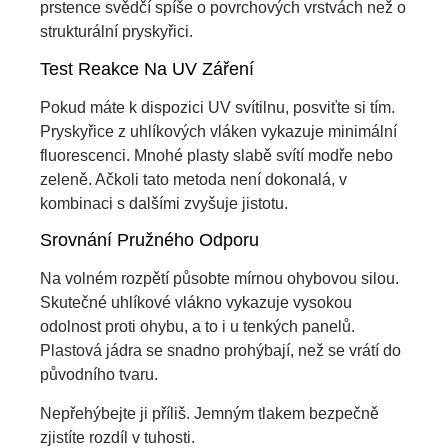
prstence svědčí spíše o povrchových vrstvách než o
strukturální pryskyřici.
Test Reakce Na UV Záření
Pokud máte k dispozici UV svítilnu, posviťte si tím.
Pryskyřice z uhlíkových vláken vykazuje minimální
fluorescenci. Mnohé plasty slabě svítí modře nebo
zeleně. Ačkoli tato metoda není dokonalá, v
kombinaci s dalšími zvyšuje jistotu.
Srovnání Pružného Odporu
Na volném rozpětí působte mírnou ohybovou silou.
Skutečné uhlíkové vlákno vykazuje vysokou
odolnost proti ohybu, a to i u tenkých panelů.
Plastová jádra se snadno prohýbají, než se vrátí do
původního tvaru.
Nepřehýbejte ji příliš. Jemným tlakem bezpečně
zjistíte rozdíl v tuhosti.