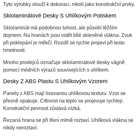
Tyto výrobky slouží k dekoraci, nikoli jako konstrukční prvky.
Sklolaminátové Desky S Uhlíkovým Potiskem
Sklolaminát má podobnou tuhost, ale působí těžším
dojmem. Na hranách jsou vidět bílé skleněné vlákna. Zvuk
při poklepání je měkčí. Rozdíl se rychle projeví při testu
hmotnosti.
Mnoho prodejců označuje sklolaminátové desky vágně
pomocí módních výrazů souvisejících s uhlíkem.
Desky Z ABS Plastu S Uhlíkovým Vzorem
Panely z ABS mají lisovanou uhlíkovou texturu. Vzor se
přesně opakuje. Citlivost na teplo se projevuje rychleji.
Konstrukční pevnost zůstává nízká.
Řezaná hrana se při tření mírně roztaví. Uhlíková vlákna se
nikdy neroztaví.