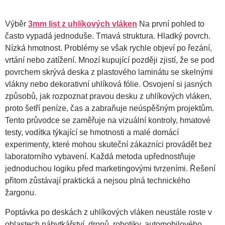
Výběr
3mm list z uhlíkových vláken
Na první pohled to
často vypadá jednoduše. Tmavá struktura. Hladký povrch.
Nízká hmotnost. Problémy se však rychle objeví po řezání,
vrtání nebo zatížení. Mnozí kupující později zjistí, že se pod
povrchem skrývá deska z plastového laminátu se skelnými
vlákny nebo dekorativní uhlíková fólie. Osvojení si jasných
způsobů, jak rozpoznat pravou desku z uhlíkových vláken,
proto šetří peníze, čas a zabraňuje neúspěšným projektům.
Tento průvodce se zaměřuje na vizuální kontroly, hmatové
testy, vodítka týkající se hmotnosti a malé domácí
experimenty, které mohou skuteční zákazníci provádět bez
laboratorního vybavení. Každá metoda upřednostňuje
jednoduchou logiku před marketingovými tvrzeními. Řešení
přitom zůstávají praktická a nejsou plná technického
žargonu.
Poptávka po deskách z uhlíkových vláken neustále roste v
oblastech nábytkářství, dronů, robotiky, automobilového