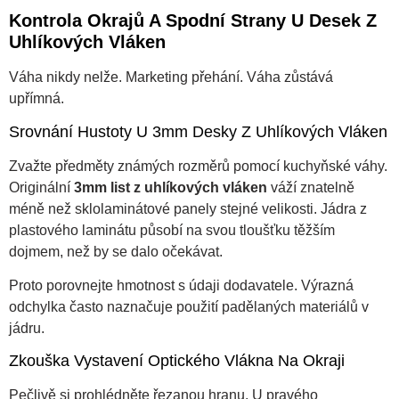
Kontrola Okrajů A Spodní Strany U Desek Z
Uhlíkových Vláken
Váha nikdy nelže. Marketing přehání. Váha zůstává
upřímná.
Srovnání Hustoty U 3mm Desky Z Uhlíkových Vláken
Zvažte předměty známých rozměrů pomocí kuchyňské váhy.
Originální
3mm list z uhlíkových vláken
váží znatelně
méně než sklolaminátové panely stejné velikosti. Jádra z
plastového laminátu působí na svou tloušťku těžším
dojmem, než by se dalo očekávat.
Proto porovnejte hmotnost s údaji dodavatele. Výrazná
odchylka často naznačuje použití padělaných materiálů v
jádru.
Zkouška Vystavení Optického Vlákna Na Okraji
Pečlivě si prohlédněte řezanou hranu. U pravého