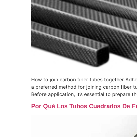
How to join carbon fiber tubes together Adh
a preferred method for joining carbon fiber 
Before application, it’s essential to prepare 
Por Qué Los Tubos Cuadrados De Fi