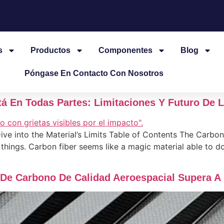
s
Productos
Componentes
Blog
Póngase En Contacto Con Nosotros
á En Todas Partes: Limitaciones Y Futuro De 
ve into the Material’s Limits Table of Contents The Carbo
things. Carbon fiber seems like a magic material able to do 
 De Carbono De Calidad Aeroespacial Supera 