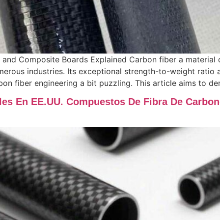
 and Composite Boards Explained Carbon fiber a material 
erous industries. Its exceptional strength-to-weight ratio 
n fiber engineering a bit puzzling. This article aims to de
les En EE.UU. Compuestos De Fibra De Carbon