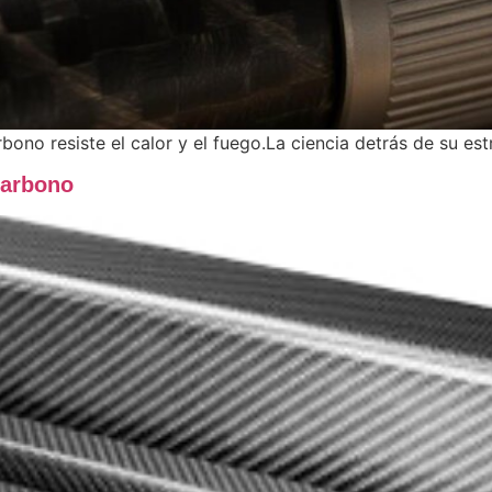
bono resiste el calor y el fuego.La ciencia detrás de su e
Carbono