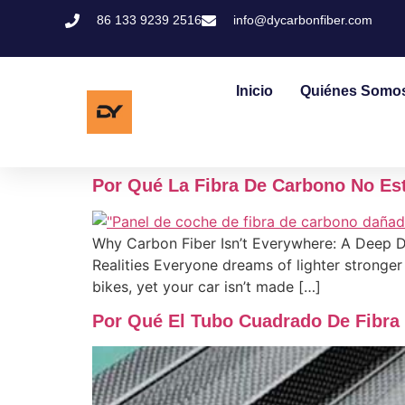
86 133 9239 2516
info@dycarbonfiber.com
Inicio
Quiénes Somo
Por Qué La Fibra De Carbono No Est
Why Carbon Fiber Isn’t Everywhere: A Deep Di
Realities Everyone dreams of lighter stronger 
bikes, yet your car isn’t made […]
Por Qué El Tubo Cuadrado De Fibra