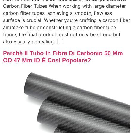
Carbon Fiber Tubes When working with large diameter
carbon fiber tubes, achieving a smooth, flawless
surface is crucial. Whether you’re crafting a carbon fiber
air intake tube or constructing a carbon fiber tube
frame, the final product must not only be strong but
also visually appealing. […]
Perché Il Tubo In Fibra Di Carbonio 50 Mm
OD 47 Mm ID È Così Popolare?