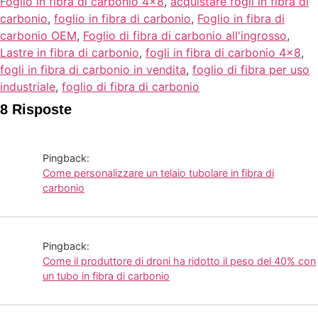
Foglio in fibra di carbonio 4x8
,
acquistare fogli in fibra di
carbonio
,
foglio in fibra di carbonio
,
Foglio in fibra di
carbonio OEM
,
Foglio di fibra di carbonio all'ingrosso
,
Lastre in fibra di carbonio
,
fogli in fibra di carbonio 4x8
,
fogli in fibra di carbonio in vendita
,
foglio di fibra per uso
industriale
,
foglio di fibra di carbonio
8 Risposte
Pingback:
Come personalizzare un telaio tubolare in fibra di
carbonio
Pingback:
Come il produttore di droni ha ridotto il peso del 40% con
un tubo in fibra di carbonio