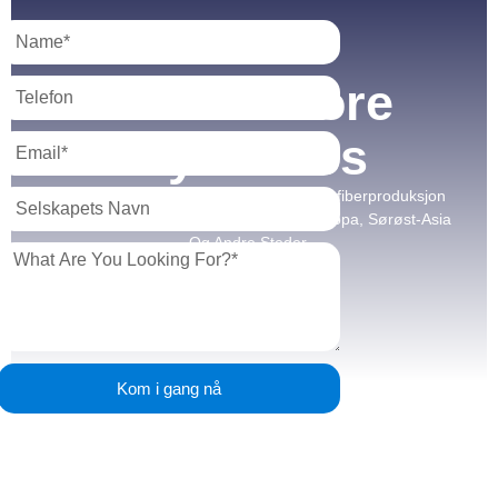
CarbonCore
Dynamics
Vi Har Over 15 Års Erfaring Med Karbonfiberproduksjon
Og Betjener Kunder I Nord-Amerika, Europa, Sørøst-Asia
Og Andre Steder.
Kom i gang nå