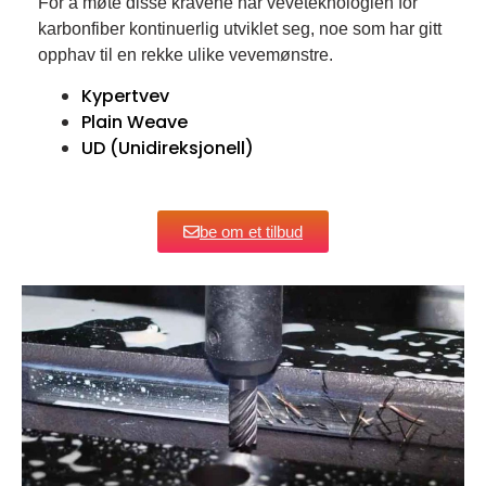
For å møte disse kravene har veveteknologien for
karbonfiber kontinuerlig utviklet seg, noe som har gitt
opphav til en rekke ulike vevemønstre.
Kypertvev
Plain Weave
UD (Unidireksjonell)
be om et tilbud