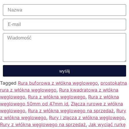
wyślij
Tagged
Rura buforowa z włókna węglowego
,
prostokątna
rura z włókna węglowego
,
Rura kwadratowa z włókna
węglowego
,
Rura z włókna węglowego
,
Rura z włókna
węglowego 50mm od 47mm id
,
Złącza rurowe z włókna
węglowego
,
Rura z włókna węglowego na sprzedaż
,
Rury
z włókna węglowego
,
Rury i złącza z włókna węglowego
,
Rury z włókna węglowego na sprzedaż
,
Jak wyciąć rurkę