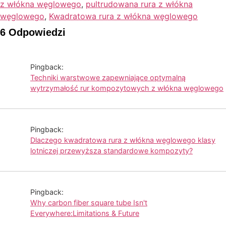
z włókna węglowego
,
pultrudowana rura z włókna
węglowego
,
Kwadratowa rura z włókna węglowego
6 Odpowiedzi
Pingback:
Techniki warstwowe zapewniające optymalną
wytrzymałość rur kompozytowych z włókna węglowego
Pingback:
Dlaczego kwadratowa rura z włókna węglowego klasy
lotniczej przewyższa standardowe kompozyty?
Pingback:
Why carbon fiber square tube Isn't
Everywhere:Limitations & Future