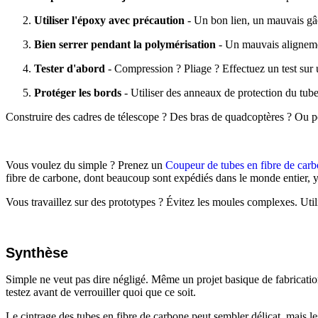
Utiliser l'époxy avec précaution
- Un bon lien, un mauvais gâch
Bien serrer pendant la polymérisation
- Un mauvais aligneme
Tester d'abord
- Compression ? Pliage ? Effectuez un test sur u
Protéger les bords
- Utiliser des anneaux de protection du tube 
Construire des cadres de télescope ? Des bras de quadcoptères ? Ou pe
Vous voulez du simple ? Prenez un
Coupeur de tubes en fibre de car
fibre de carbone, dont beaucoup sont expédiés dans le monde entier, 
Vous travaillez sur des prototypes ? Évitez les moules complexes. Utili
Synthèse
Simple ne veut pas dire négligé. Même un projet basique de fabrication
testez avant de verrouiller quoi que ce soit.
Le cintrage des tubes en fibre de carbone peut sembler délicat, mais l