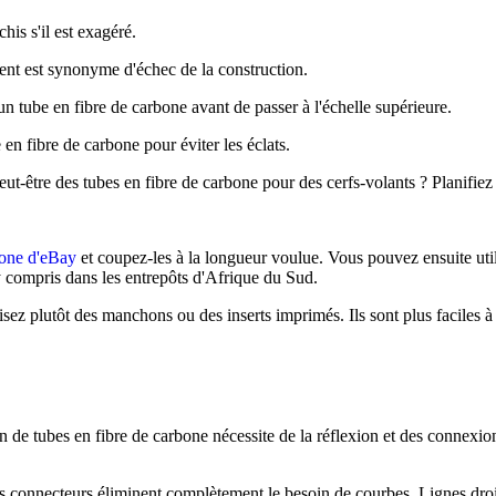
is s'il est exagéré.
nt est synonyme d'échec de la construction.
n tube en fibre de carbone avant de passer à l'échelle supérieure.
en fibre de carbone pour éviter les éclats.
ut-être des tubes en fibre de carbone pour des cerfs-volants ? Planifi
bone d'eBay
et coupez-les à la longueur voulue. Vous pouvez ensuite util
y compris dans les entrepôts d'Afrique du Sud.
sez plutôt des manchons ou des inserts imprimés. Ils sont plus faciles à 
 de tubes en fibre de carbone nécessite de la réflexion et des connexion
es connecteurs éliminent complètement le besoin de courbes. Lignes droit