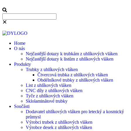
Home
O nás
Nejčastější dotazy k trubkám z uhlíkových vláken
Nejčastější dotazy k listům z uhlíkových vláken
Produkty
Trubky z uhlíkových vláken
Čtvercová trubka z uhlíkových vláken
Obdélníkové trubky z uhlíkových vláken
List z uhlíkových vláken
CNC díly z uhlíkových vláken
Tyče z uhlíkových vláken
Sklolaminátové trubky
Součásti
Dodavatel uhlíkových vláken pro letecký a kosmický
průmysl
Výrobci trubek z uhlíkových vláken
Výrobce desek z uhlíkových vláken