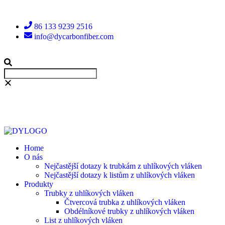
86 133 9239 2516
info@dycarbonfiber.com
Home
O nás
Nejčastější dotazy k trubkám z uhlíkových vláken
Nejčastější dotazy k listům z uhlíkových vláken
Produkty
Trubky z uhlíkových vláken
Čtvercová trubka z uhlíkových vláken
Obdélníkové trubky z uhlíkových vláken
List z uhlíkových vláken