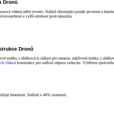
u Dronů
onová vlákna mění rovnici. Nabízí ohromující poměr pevnosti a hmotno
évrovatelnost a vyšší odolnost proti nárazům.
strukce Dronů
cové trubky z uhlíkových vláken pro ramena, zakřivené trubky z uhlík
ých vláken
konstrukce pro snížení odporu vzduchu. Výběrem správného 
nižuje hmotnost. Snížení o 40% znamená: