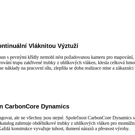
ntinuální Vláknitou Výztuží
oun s pevnými křídly nemohl nést požadovanou kameru pro mapování, ani
ování trupu zakřivené trubky z uhlíkových vláken, klesla celková hmot
náklady na pracovní sílu, zlepšila se doba realizace mise a zákazníci s
ken CarbonCore Dynamics
ngovat, ale ne všechny jsou stejné. Společnost CarbonCore Dynamics se 
ch katalog zahrnuje obdélníkové trubky z uhlíkových vláken pro montážní
aždá konstrukce vyvažuje tuhost, tlumení nárazů a přesnost výroby.