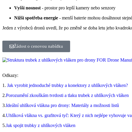
Vyšší nosnost
- prostor pro lepší kamery nebo senzory
Nižší spotřeba energie
- menší baterie mohou dosáhnout stejn
Jeden z výrobců dronů uvedl, že po změně se doba letu jeho kvadrokop
Žádost o cenovou nabídku
Odkazy:
1.
Jak vyrobit jednoduché trubky a konektory z uhlíkových vláken?
2.
Porozumění zkouškám tvrdosti a tlaku trubek z uhlíkových vláken
3.
Ideální uhlíková vlákna pro drony: Materiály a možnosti listů
4.
Uhlíková vlákna vs. grafitová tyč: Který z nich nejlépe vyhovuje v
5.
Jak spojit trubky z uhlíkových vláken