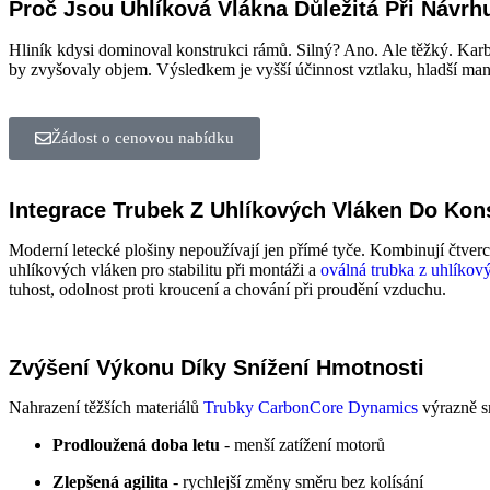
Proč Jsou Uhlíková Vlákna Důležitá Při Návrh
Hliník kdysi dominoval konstrukci rámů. Silný? Ano. Ale těžký. Karb
by zvyšovaly objem. Výsledkem je vyšší účinnost vztlaku, hladší man
Žádost o cenovou nabídku
Integrace Trubek Z Uhlíkových Vláken Do Kon
Moderní letecké plošiny nepoužívají jen přímé tyče. Kombinují čtver
uhlíkových vláken pro stabilitu při montáži a
oválná trubka z uhlíkov
tuhost, odolnost proti kroucení a chování při proudění vzduchu.
Zvýšení Výkonu Díky Snížení Hmotnosti
Nahrazení těžších materiálů
Trubky CarbonCore Dynamics
výrazně s
Prodloužená doba letu
- menší zatížení motorů
Zlepšená agilita
- rychlejší změny směru bez kolísání