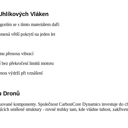
 Uhlíkových Vláken
goriím se s tímto materiálem daří:
ená větší pokrytí na jeden let
ému přenosu vibrací
í bez překročení limitů motoru
enou výdrží při vznášení
u Dronů
truované komponenty. Společnost CarbonCore Dynamics investuje do che
cích smíšené struktury - rovné trubky tam, kde vládne tuhost, zakřivené