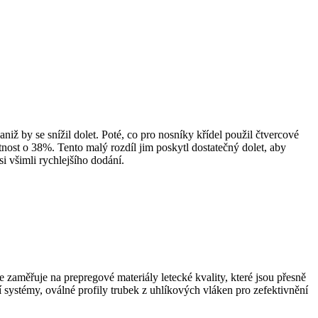
ž by se snížil dolet. Poté, co pro nosníky křídel použil čtvercové
nost o 38%. Tento malý rozdíl jim poskytl dostatečný dolet, aby
i všimli rychlejšího dodání.
zaměřuje na prepregové materiály letecké kvality, které jsou přesně
 systémy, oválné profily trubek z uhlíkových vláken pro zefektivnění