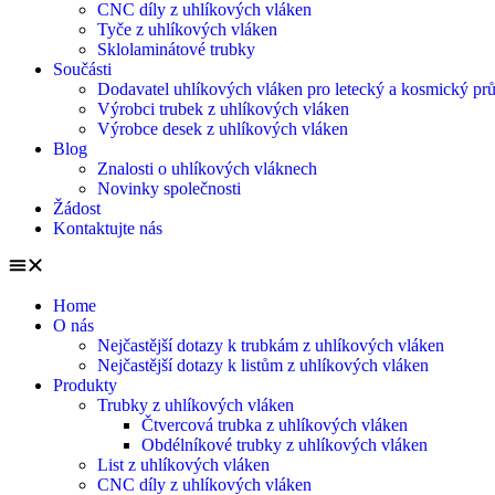
CNC díly z uhlíkových vláken
Tyče z uhlíkových vláken
Sklolaminátové trubky
Součásti
Dodavatel uhlíkových vláken pro letecký a kosmický pr
Výrobci trubek z uhlíkových vláken
Výrobce desek z uhlíkových vláken
Blog
Znalosti o uhlíkových vláknech
Novinky společnosti
Žádost
Kontaktujte nás
Home
O nás
Nejčastější dotazy k trubkám z uhlíkových vláken
Nejčastější dotazy k listům z uhlíkových vláken
Produkty
Trubky z uhlíkových vláken
Čtvercová trubka z uhlíkových vláken
Obdélníkové trubky z uhlíkových vláken
List z uhlíkových vláken
CNC díly z uhlíkových vláken