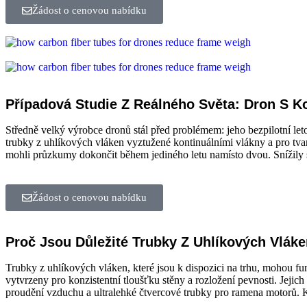
Žádost o cenovou nabídku
Případová Studie Z Reálného Světa: Dron S Ko
Středně velký výrobce dronů stál před problémem: jeho bezpilotní let
trubky z uhlíkových vláken vyztužené kontinuálními vlákny a pro tvar
mohli průzkumy dokončit během jediného letu namísto dvou. Snížily se 
Žádost o cenovou nabídku
Proč Jsou Důležité Trubky Z Uhlíkových Vlá
Trubky z uhlíkových vláken, které jsou k dispozici na trhu, mohou fu
vytvrzeny pro konzistentní tloušťku stěny a rozložení pevnosti. Jeji
proudění vzduchu a ultralehké čtvercové trubky pro ramena motorů. K