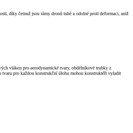
sti, díky čemuž jsou rámy dronů tuhé a odolné proti deformaci, aniž
ových vláken pro aerodynamické tvary, obdélníkové trubky z
tvaru pro každou konstrukční úlohu mohou konstruktéři vyladit