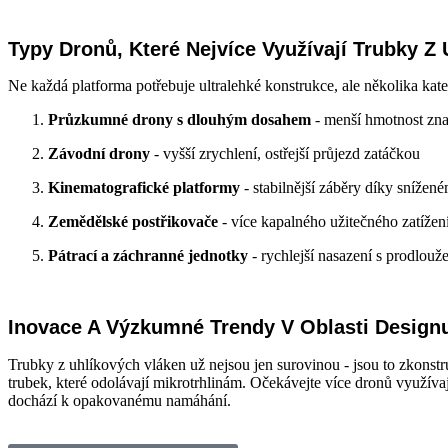
Typy Dronů, Které Nejvíce Využívají Trubky Z
Ne každá platforma potřebuje ultralehké konstrukce, ale několika kate
Průzkumné drony s dlouhým dosahem
- menší hmotnost znam
Závodní drony
- vyšší zrychlení, ostřejší průjezd zatáčkou
Kinematografické platformy
- stabilnější záběry díky snížen
Zemědělské postřikovače
- více kapalného užitečného zatížen
Pátrací a záchranné jednotky
- rychlejší nasazení s prodlouž
Inovace A Výzkumné Trendy V Oblasti Design
Trubky z uhlíkových vláken už nejsou jen surovinou - jsou to zkons
trubek, které odolávají mikrotrhlinám. Očekávejte více dronů využívají
dochází k opakovanému namáhání.