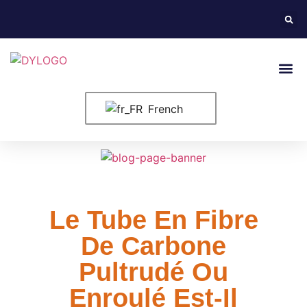
À Propos Des États-Unis
Nous Co
French
Le Tube En Fibre
De Carbone
Pultrudé Ou
Enroulé Est-Il