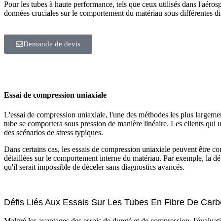
Pour les tubes à haute performance, tels que ceux utilisés dans l'aérosp
données cruciales sur le comportement du matériau sous différentes dir
Demande de devis
Essai de compression uniaxiale
L'essai de compression uniaxiale, l'une des méthodes les plus largeme
tube se comportera sous pression de manière linéaire. Les clients qui u
des scénarios de stress typiques.
Dans certains cas, les essais de compression uniaxiale peuvent être c
détaillées sur le comportement interne du matériau. Par exemple, la dét
qu'il serait impossible de déceler sans diagnostics avancés.
Défis Liés Aux Essais Sur Les Tubes En Fibre De Car
Malgré les avantages des essais de dureté et de compression, l'évaluat