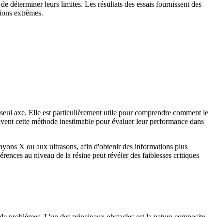
de déterminer leurs limites. Les résultats des essais fournissent des
tions extrêmes.
 seul axe. Elle est particulièrement utile pour comprendre comment le
ouvent cette méthode inestimable pour évaluer leur performance dans
ayons X ou aux ultrasons, afin d'obtenir des informations plus
rences au niveau de la résine peut révéler des faiblesses critiques
 de problèmes. L'un des principaux obstacles est la nature composite