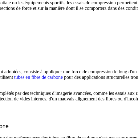
atiale ou les équipements sportifs, les essais de compression permettent 
ections de force et sur la manière dont il se comportera dans des condi
nt adoptées, consiste à appliquer une force de compression le long d'un
tilisent
tubes en fibre de carbone
pour des applications structurelles tr
omplétés par des techniques d'imagerie avancées, comme les essais aux r
ection de vides internes, d'un mauvais alignement des fibres ou d'incohé
bone
ion des performances des tubes en fibre de carbone n'est pas sans poser