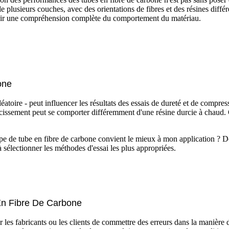
plusieurs couches, avec des orientations de fibres et des résines différe
urnir une compréhension complète du comportement du matériau.
one
léatoire - peut influencer les résultats des essais de dureté et de compres
cissement peut se comporter différemment d'une résine durcie à chaud. Cel
e de tube en fibre de carbone convient le mieux à mon application ? Doit-
 sélectionner les méthodes d'essai les plus appropriées.
En Fibre De Carbone
 pour les fabricants ou les clients de commettre des erreurs dans la manièr