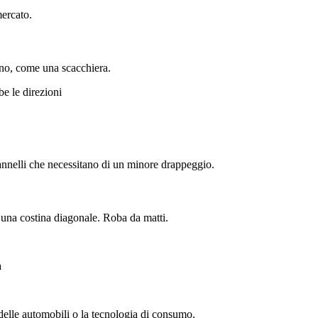
ercato.
ono, come una scacchiera.
e le direzioni
annelli che necessitano di un minore drappeggio.
 una costina diagonale. Roba da matti.
a
ti delle automobili o la tecnologia di consumo.