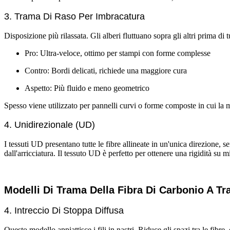
3. Trama Di Raso Per Imbracatura
Disposizione più rilassata. Gli alberi fluttuano sopra gli altri prima di t
Pro: Ultra-veloce, ottimo per stampi con forme complesse
Contro: Bordi delicati, richiede una maggiore cura
Aspetto: Più fluido e meno geometrico
Spesso viene utilizzato per pannelli curvi o forme composte in cui la mo
4. Unidirezionale (UD)
I tessuti UD presentano tutte le fibre allineate in un'unica direzione, 
dall'arricciatura. Il tessuto UD è perfetto per ottenere una rigidità su 
Modelli Di Trama Della Fibra Di Carbonio A Tra
4. Intreccio Di Stoppa Diffusa
Questo modello appiattisce i fili in nastri. Riduce gli spazi tra le fibre