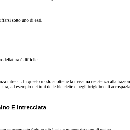
uffarsi sotto uno di essi.
dellatura è difficile.
senza intrecci. In questo modo si ottiene la massima resistenza alla trazi
misura, ad esempio nei tubi delle biciclette e negli irrigidimenti aerospaz
ino E Intrecciata
, con conseguente finitura più liscia e minore ristagno di resina.