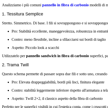
Analizziamo i più comuni
pannello in fibra di carbonio
modelli di m
1. Tessitura Semplice
Stretto. Simmetrico. Di base. I fili si sovrappongono e si sovrappong
Pro: Stabilità eccellente, maneggevolezza, robustezza in entramb
Contro: meno flessibile, incline a sfilacciarsi sui bordi di taglio
Aspetto: Piccolo look a scacchi
Utilizzatelo per
pannello sandwich in fibra di carbonio
superfici, p
2. Trama Twill
Questo schema permette di passare sopra due fili e sotto uno, creando
Pro: Elevata drappeggiabilità, bordi più lisci, finitura elegante
Contro: stabilità leggermente inferiore rispetto all'armatura a tel
Aspetto: Twill 2×2, il classico aspetto della fibra di carbonio
Perfetto per le superfici visibili in cui l'estetica conta, come i cruscot