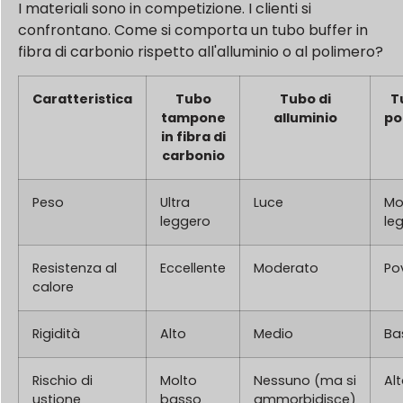
I materiali sono in competizione. I clienti si
confrontano. Come si comporta un tubo buffer in
fibra di carbonio rispetto all'alluminio o al polimero?
Caratteristica
Tubo
Tubo di
T
tampone
alluminio
po
in fibra di
carbonio
Peso
Ultra
Luce
Mo
leggero
le
Resistenza al
Eccellente
Moderato
Po
calore
Rigidità
Alto
Medio
Ba
Rischio di
Molto
Nessuno (ma si
Al
ustione
basso
ammorbidisce)